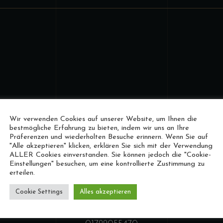
Wir verwenden Cookies auf unserer Website, um Ihnen die
Surf N‘ Turf
bestmögliche Erfahrung zu bieten, indem wir uns an Ihre
Präferenzen und wiederholten Besuche erinnern. Wenn Sie auf
Kitchen
"Alle akzeptieren" klicken, erklären Sie sich mit der Verwendung
ALLER Cookies einverstanden. Sie können jedoch die "Cookie-
Einstellungen" besuchen, um eine kontrollierte Zustimmung zu
Dorotheenstraße 54, 22301 Hamburg
erteilen.
Telefonnr.
Cookie Settings
Alles akzeptieren
04063608072